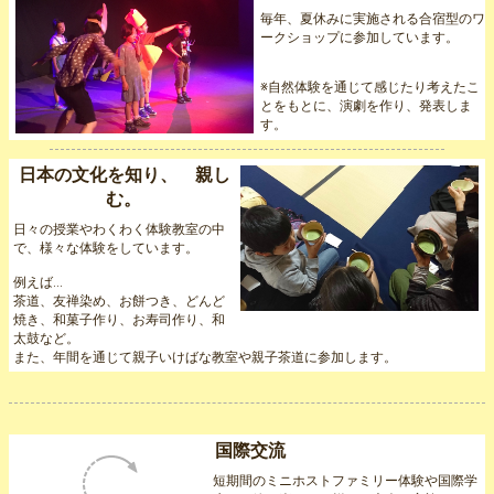
毎年、夏休みに実施される合宿型のワ
ークショップに参加しています。
※自然体験を通じて感じたり考えたこ
とをもとに、演劇を作り、発表しま
す。
日本の文化を知り、 親し
む。
日々の授業やわくわく体験教室の中
で、様々な体験をしています。
例えば…
茶道、友禅染め、お餅つき、どんど
焼き、和菓子作り、お寿司作り、和
太鼓など。
また、年間を通じて親子いけばな教室や親子茶道に参加します。
国際交流
短期間のミニホストファミリー体験や国際学