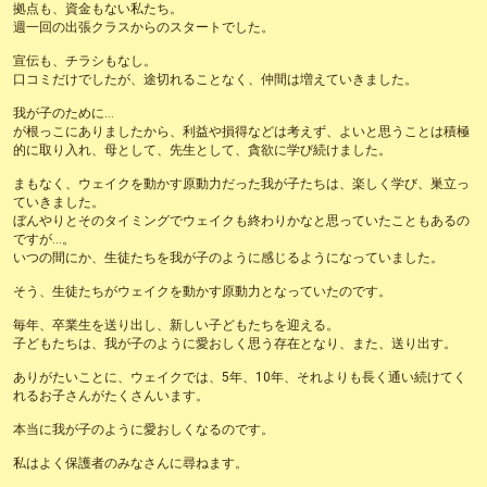
拠点も、資金もない私たち。
週一回の出張クラスからのスタートでした。
宣伝も、チラシもなし。
口コミだけでしたが、途切れることなく、仲間は増えていきました。
我が子のために…
が根っこにありましたから、利益や損得などは考えず、よいと思うことは積極
的に取り入れ、母として、先生として、貪欲に学び続けました。
まもなく、ウェイクを動かす原動力だった我が子たちは、楽しく学び、巣立っ
ていきました。
ぼんやりとそのタイミングでウェイクも終わりかなと思っていたこともあるの
ですが…。
いつの間にか、生徒たちを我が子のように感じるようになっていました。
そう、生徒たちがウェイクを動かす原動力となっていたのです。
毎年、卒業生を送り出し、新しい子どもたちを迎える。
子どもたちは、我が子のように愛おしく思う存在となり、また、送り出す。
ありがたいことに、ウェイクでは、5年、10年、それよりも長く通い続けてく
れるお子さんがたくさんいます。
本当に我が子のように愛おしくなるのです。
私はよく保護者のみなさんに尋ねます。