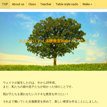
TOP
About us
Class
Teacher
Table style sado
Wake＋
大人のわくわく体験教室Wake＋(プラス)
ウェイクが誕生したのは、今から20年前。
まだ、私たちの娘や息子たちが幼かった頃のことです。
我が子たちを通わせたいステキな教室を作りたい！
それまで働いていた右脳教室を辞めて、新しい教室を作ることにしました。