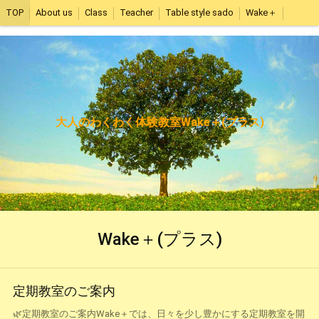
TOP
About us
Class
Teacher
Table style sado
Wake＋
大人のわくわく体験教室Wake＋(プラス)
Wake＋(プラス)
定期教室のご案内
🌿定期教室のご案内Wake＋では、日々を少し豊かにする定期教室を開