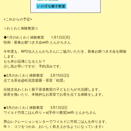
<これからの予定>
☆わくわく体験教室☆
◆1月のわくわく体験教室 1月12日(月)
恒例・新春お餅つき大会with とんかちさん
今年度も、NPO法人とんかちさんにご協力いただき、新春お餅つき大会を開催
します。
もち米が品薄になるとか？
少し気が早いですが、予約済みです。
◆2月のわくわく体験教室 2月15日(日)
点てる茶会@松花堂庭園・茶室「松隠」
伝統文化わくわく親子茶道教室の子どもたちが大活躍します。
抹茶を挽いたり、本格的なお茶室でお茶を点てる体験をします。
◆3月のわくわく体験教室 3月1日(日)
ワイルド竹筒ごはん作り＋α(手作り教室)with とんかちさん
男山レクレーションセンターでワイルドに竹筒ごはんを作ります。
年々、コツをつかみ、おいしく炊き上がるようになっています♪