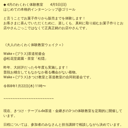
◆ 4月のわくわく体験教室 4月5日(日)
はじめての本格的インターンシップ@ゴリール
と言うことでお菓子作りから販売までを体験します！
お客さまに喜んでいただくために、楽しくも、真剣に取り組むお菓子作りとお
店やさんごっこではなくて正真正銘のお店やさんです。
《大人のわくわく体験教室ウェイク＋》
Wake＋(プラス)茶道初釜会
@松花堂庭園・茶室「松隠」
昨年、大好評だった今年度も実施します！
普段お稽古してもなかなか着る機会がない着物。
Wake＋(プラス)きつけ教室と茶道教室の合同初釜会です。
令和8年1月22日(木) 11時〜
~~~~~~~~~~~~~~~~~~~~~~
現在、きつけ・テーブルde茶道・金継ぎの3つの体験教室を定期的に開催して
います。
日程については、参加者のみなさんと担当講師で相談しながら決めています。